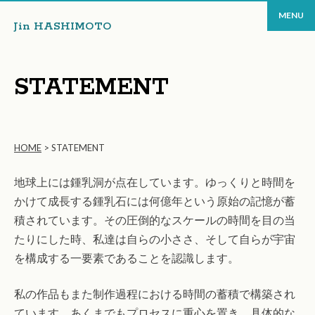
MENU
Jin HASHIMOTO
STATEMENT
HOME
>
STATEMENT
地球上には鍾乳洞が点在しています。ゆっくりと時間を
かけて成⻑する鍾乳⽯には何億年という原始の記憶が蓄
積されています。その圧倒的なスケールの時間を⽬の当
たりにした時、私達は⾃らの⼩ささ、そして⾃らが宇宙
を構成する⼀要素であることを認識します。
私の作品もまた制作過程における時間の蓄積で構築され
ています。あくまでもプロセスに重⼼を置き、具体的な